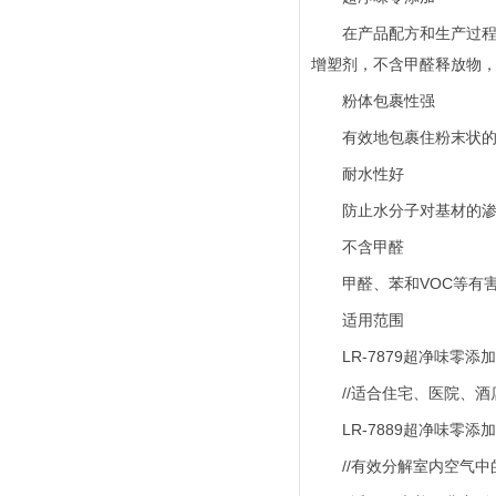
在产品配方和生产过程中未
增塑剂，不含甲醛释放物
粉体包裹性强
有效地包裹住粉末状的颜
耐水性好
防止水分子对基材的渗
不含甲醛
甲醛、苯和VOC等有害
适用范围
LR-7879超净味零添
//适合住宅、医院、酒
LR-7889超净味零添
//有效分解室内空气中