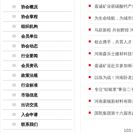
嘉诚矿业获碳酸钙产
协会概况
协会章程
为生命续航，为城市
组织机构
马跃新程 共创辉煌
会员单位
校企携手，共育人才
协会动态
河南森乐士建材科技
行业要闻
会员资讯
嘉诚矿业赴京参加南
政策法规
以练为战！河南卧龙
行业标准
专注"铝银浆"事业二
市场信息
河南索顿新材料有限
出访交流
国凯集团第十六届杏
入会申请
联系我们
103