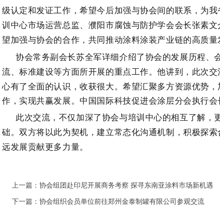
级认定和发证工作，希望今后加强与协会间的联系，为我
训
中心市场运营总监、濮阳市腐蚀
与防护学会
会长张素文
望加强与协会的合作，共同推动涂料涂装产业链的高质量
协会
常务副会长苏全军详细介绍了协会的发展历程、
流、
标准建
设等方面所开展的重点工作。他
讲到，此次交
心有了全面的认识，收获很大。希望汇聚多方资源优势，
作，实现共赢发展。
中国国际科技促进会涂层分会执行会
此次交流，不仅加深了协会与
培训中心
的相互了解，
础。
双方
将以此为契机，建立常态化沟通机制，积极探索
远发展
贡献
更多
力量。
上一篇：
协会组团赴印尼开展商务考察 探寻东南亚涂料市场新机遇
下一篇：
协会组织会员单位前往郑州金泰制罐有限公司参观交流