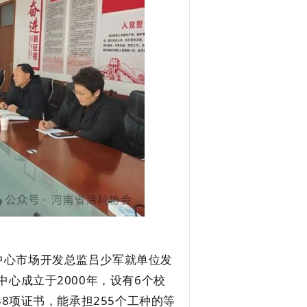
中心
市场
开发总监吕少军就
单位发
中心成立于
2000年，设有6个校
8项证书，能承担255个工种的等