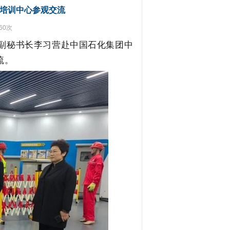
培训中心参观交流
60次
副秘书长李习营
赴
中国石化集团
中
流。