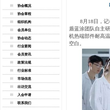
协会概况
协会章程
8月18日，
组织机构
盾蓝涂团队自主研
会员单位
机热端部件耐高
协会动态
空白。
行业要闻
会员资讯
政策法规
行业标准
市场信息
出访交流
入会申请
联系我们