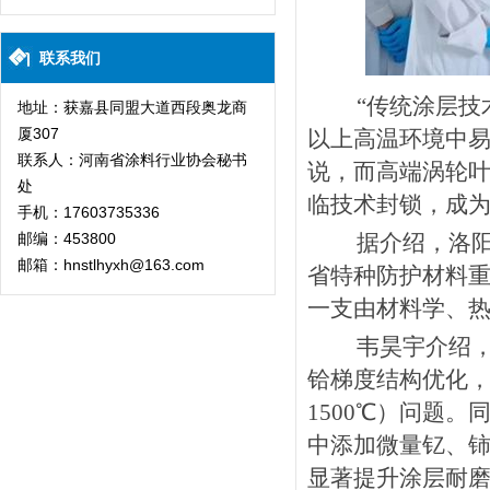
联系我们
“传统涂层技
地址：获嘉县同盟大道西段奥龙商
厦307
以上高温环境中易
联系人：河南省涂料行业协会秘书
说，而高端涡轮
处
临技术封锁，成为
手机：17603735336
邮编：453800
据介绍，洛
邮箱：hnstlhyxh@163.com
省特种防护材料
一支由材料学、
韦昊宇介绍
铪梯度结构优化
1500℃）问题
中添加微量钇、
显著提升涂层耐